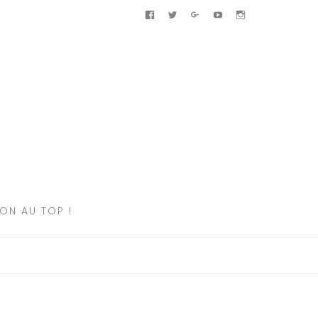
Facebook
Twitter
Google+
Youtube
Instagram
ION AU TOP !