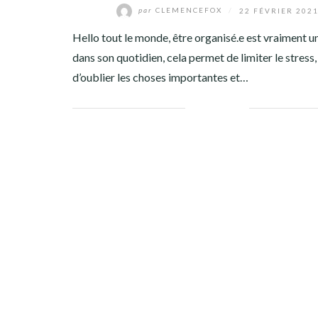
par
CLEMENCEFOX
/
22 FÉVRIER 202
Hello tout le monde, être organisé.e est vraiment u
dans son quotidien, cela permet de limiter le stress,
d’oublier les choses importantes et…
Facebook
Twitter
Google+
Pinterest
Linkedin