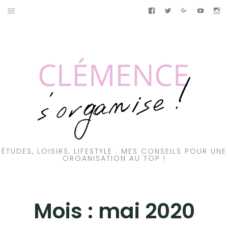
Aller
Facebook
Twitter
Google+
Youtub
In
au
ACCUEIL
contenu
BULLET JOURNAL
ÉTUDES
LIFESTYLE
Facebook
Twitter
Google+
Youtube
Instagram
ÉTUDES, LOISIRS, LIFESTYLE : MES CONSEILS POUR UNE
ORGANISATION AU TOP !
Mois :
mai 2020