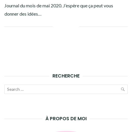
Journal du mois de mai 2020. J’espère que ça peut vous
donner des idées…
Facebook
Twitter
Google+
Pinterest
Linkedin
RECHERCHE
Recherche
pour
LAN
:
LA
À PROPOS DE MOI
REC