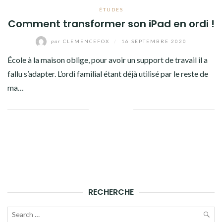
ÉTUDES
Comment transformer son iPad en ordi !
par
CLEMENCEFOX
/
16 SEPTEMBRE 2020
École à la maison oblige, pour avoir un support de travail il a
fallu s’adapter. L’ordi familial étant déjà utilisé par le reste de
ma…
Facebook
Twitter
Google+
Pinterest
Linkedin
RECHERCHE
Recherche