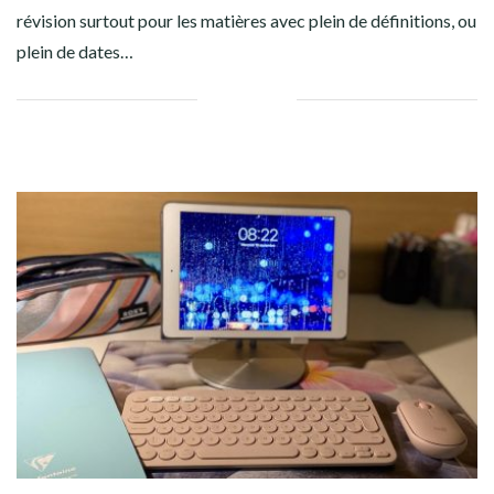
révision surtout pour les matières avec plein de définitions, ou
plein de dates…
Facebook
Twitter
Google+
Pinterest
Linkedin