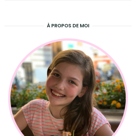
pour
LAN
:
LA
À PROPOS DE MOI
REC