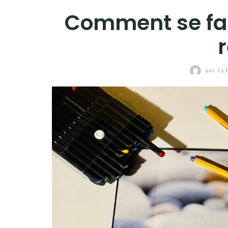
Comment se fai
r
par
CL