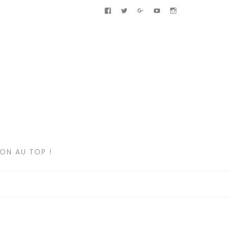
Facebook
Twitter
Google+
Youtube
Instagram
ION AU TOP !