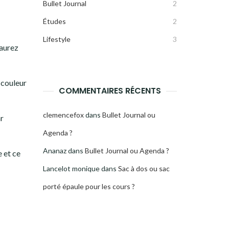
Bullet Journal
2
Études
2
Lifestyle
3
’aurez
 couleur
COMMENTAIRES RÉCENTS
clemencefox
dans
Bullet Journal ou
ar
Agenda ?
Ananaz
dans
Bullet Journal ou Agenda ?
 et ce
Lancelot monique
dans
Sac à dos ou sac
porté épaule pour les cours ?