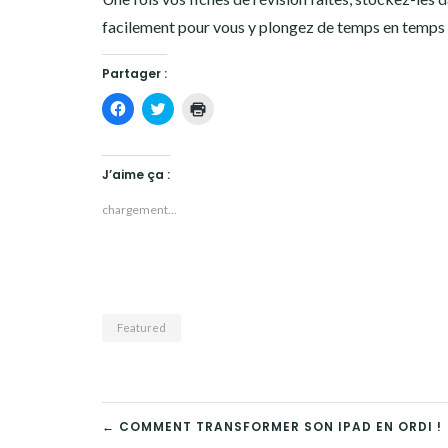
facilement pour vous y plongez de temps en temps a
Partager :
Cliquez
Cliquez
Cliquer
pour
pour
pour
partager
partager
imprimer(ouvre
sur
sur
dans
Facebook(ouvre
Twitter(ouvre
une
dans
dans
nouvelle
J’aime ça :
une
une
fenêtre)
nouvelle
nouvelle
fenêtre)
fenêtre)
chargement…
Featured
NAVIGATION
← COMMENT TRANSFORMER SON IPAD EN ORDI !