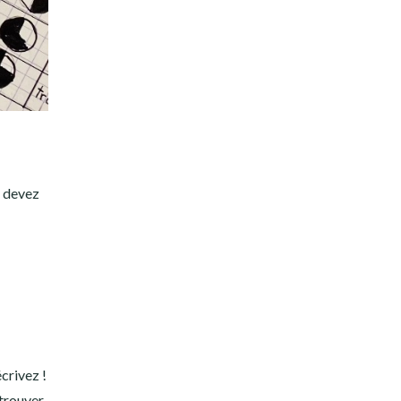
s devez
crivez !
etrouver