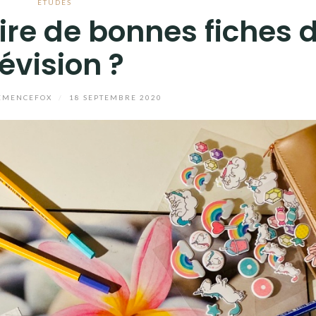
ÉTUDES
re de bonnes fiches 
évision ?
EMENCEFOX
/
18 SEPTEMBRE 2020