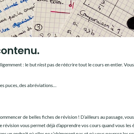
 contenu.
elligemment : le but n’est pas de réécrire tout le cours en entier. Vou
des puces, des abréviations…
ommencer de belles fiches de révision ! D’ailleurs au passage, vous
e révision vous permet déjà d’apprendre vos cours quand vous les é
dans un endroit où elles ne s’abimeront pas et où vous pourrez les r