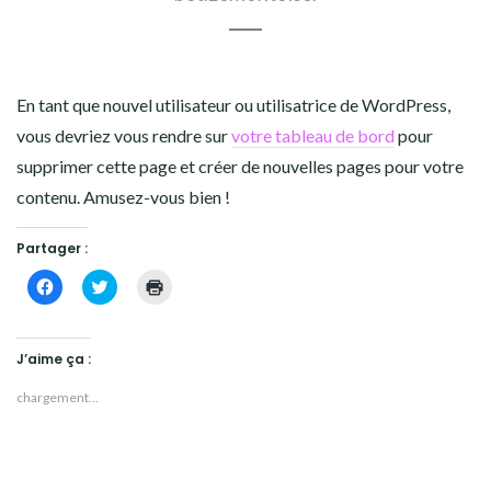
En tant que nouvel utilisateur ou utilisatrice de WordPress,
vous devriez vous rendre sur
votre tableau de bord
pour
supprimer cette page et créer de nouvelles pages pour votre
contenu. Amusez-vous bien !
Partager :
Cliquez
Cliquez
Cliquer
pour
pour
pour
partager
partager
imprimer(ouvre
sur
sur
dans
Facebook(ouvre
Twitter(ouvre
une
dans
dans
nouvelle
J’aime ça :
une
une
fenêtre)
nouvelle
nouvelle
fenêtre)
fenêtre)
chargement…