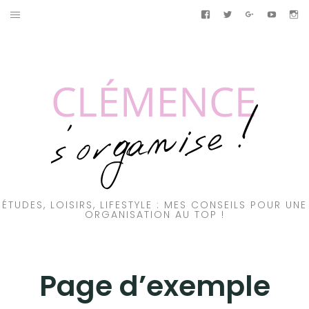
Aller
Facebook
Twitter
Google+
Youtub
In
au
ACCUEIL
contenu
BULLET JOURNAL
ÉTUDES
LIFESTYLE
Facebook
Twitter
Google+
Youtube
Instagram
ÉTUDES, LOISIRS, LIFESTYLE : MES CONSEILS POUR UNE
ORGANISATION AU TOP !
Page d’exemple